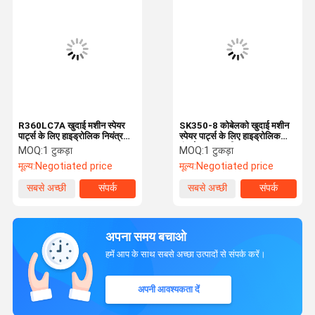
R360LC7A खुदाई मशीन स्पेयर
SK350-8 कोबेलको खुदाई मशीन
पार्ट्स के लिए हाइड्रोलिक नियंत्रण
स्पेयर पार्ट्स के लिए हाइड्रोलिक
वाल्व Assy 31NA-10110 मुख्य
कंट्रोल वाल्व एसी
MOQ:
1 टुकड़ा
MOQ:
1 टुकड़ा
नियंत्रण वाल्व
LC30V00028F4
मूल्य:
Negotiated price
मूल्य:
Negotiated price
KMX15YD-B44031D मुख्य
कंट्रोल वाल्व
सबसे अच्छी
संपर्क
सबसे अच्छी
संपर्क
कीमत
कीमत
अपना समय बचाओ
हमें आप के साथ सबसे अच्छा उत्पादों से संपर्क करें।
अपनी आवश्यकता दें