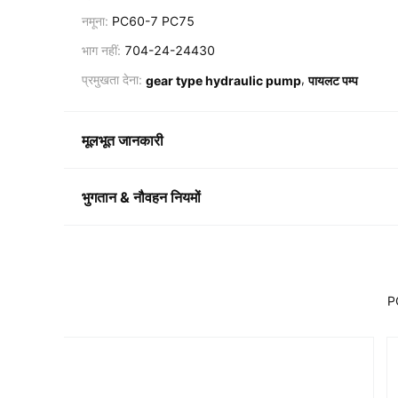
नमूना:
PC60-7 PC75
भाग नहीं:
704-24-24430
,
प्रमुखता देना:
gear type hydraulic pump
पायलट पम्प
मूलभूत जानकारी
भुगतान & नौवहन नियमों
P