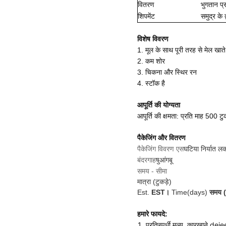
वितरण
भुगतान प्र
शिपमेंट
समुद्र के 
विशेष विवरण
1. मूल के साथ पूरी तरह से मेल खाते 
2. कम शोर
3. चिकना और स्थिर रन
4. स्टॉक है
आपूर्ति की योग्यता
आपूर्ति की क्षमता: प्रति माह 500 टुक
पैकेजिंग और वितरण
पैकेजिंग विवरण एस
घटिया निर्यात लक
बंदरगाह
षुआंगबू
समय - सीमा
मात्रा (टुकड़े)
Est.
EST।
Time(days)
समय (
हमारे फायदे:
1. प्रतिस्पर्धी मूल्य, कारखाने deie