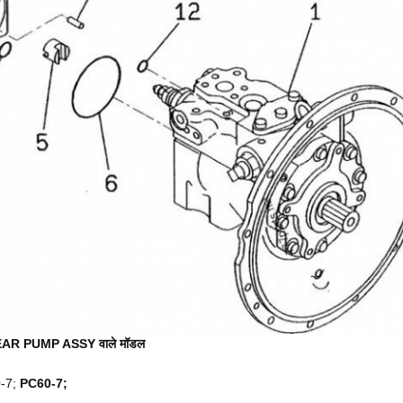
 GEAR PUMP ASSY वाले मॉडल
-7;
PC60-7;