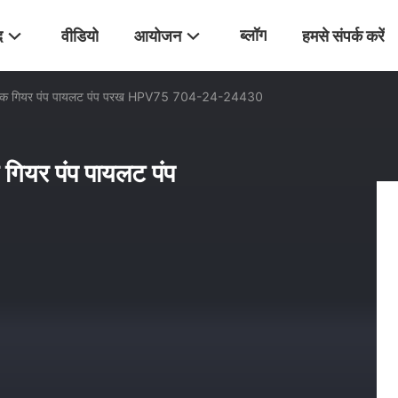
ब्लॉग
द
वीडियो
आयोजन
हमसे संपर्क करें
िक गियर पंप पायलट पंप परख HPV75 704-24-24430
ियर पंप पायलट पंप