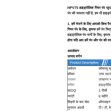
HPV75 हाइड्रोलिक गियर पंप
खुद
पंप की जरूरत नहीं है,
हम भी हाइड्र
1. हमें भेजने के लिए आपको किस पै
गियर पंप के लिए, कृपया
हमें पंप च
हाइड्रोलिक पंप भागों के लिए, कृपया
होगा यदि आप हमें पंप और पंप की तस्व
अवलोकन
उत्पाद वर्णन
आवेदन
कोमात्सु ख
फ़ीचर
उच्च दक्षत
प्रकार
उत्खनन भ
शक्ति
हाइड्रोल
MOQ
1 पीसी
गारंटी
6 महीने
बिक्री के बाद सेवा
ऑनलाइन 
भुगतान अवधी
टी / टी, व