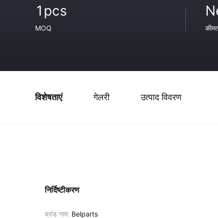
1pcs
N
MOQ
कीम
विशेषताएं
गेलरी
उत्पाद विवरण
निर्दिष्टीकरण
ब्रांड नाम:
Belparts