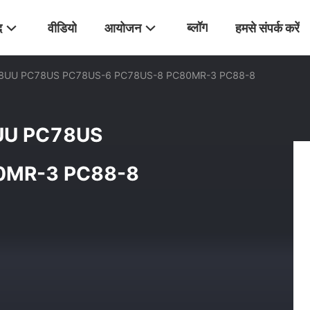
ब्लॉग
द
वीडियो
आयोजन
हमसे संपर्क करें
ंप PC78UU PC78US PC78US-6 PC78US-8 PC80MR-3 PC88-8
C78UU PC78US
0MR-3 PC88-8