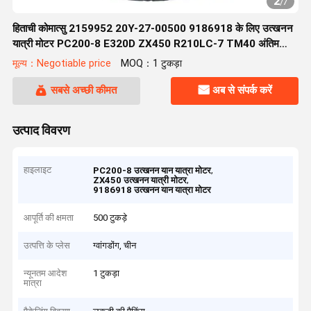
2
/
7
हिताची कोमात्सु 2159952 20Y-27-00500 9186918 के लिए उत्खनन
यात्री मोटर PC200-8 E320D ZX450 R210LC-7 TM40 अंतिम
ड्राइव
मूल्य：Negotiable price
MOQ：1 टुकड़ा
सबसे अच्छी कीमत
अब से संपर्क करें
उत्पाद विवरण
हाइलाइट
,
PC200-8 उत्खनन यान यात्रा मोटर
,
ZX450 उत्खनन यात्री मोटर
9186918 उत्खनन यान यात्रा मोटर
आपूर्ति की क्षमता
500 टुकड़े
उत्पत्ति के प्लेस
ग्वांगडोंग, चीन
न्यूनतम आदेश
1 टुकड़ा
मात्रा