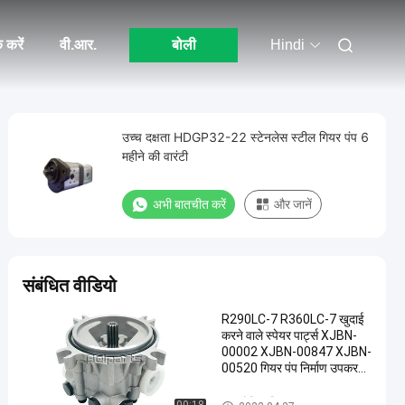
 करें
वी.आर.
बोली
Hindi
उच्च दक्षता HDGP32-22 स्टेनलेस स्टील गियर पंप 6
महीने की वारंटी
अभी बातचीत करें
और जानें
संबंधित वीडियो
R290LC-7 R360LC-7 खुदाई
करने वाले स्पेयर पार्ट्स XJBN-
00002 XJBN-00847 XJBN-
00520 गियर पंप निर्माण उपकरण
सहायक उपकरण
हाइड्रोलिक गियर पंप