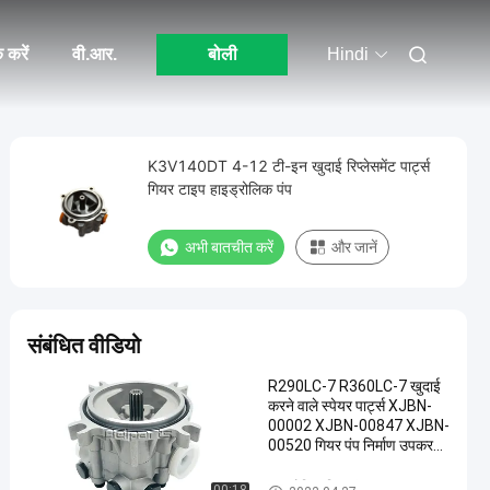
 करें
वी.आर.
बोली
Hindi
K3V140DT 4-12 टी-इन खुदाई रिप्लेसमेंट पार्ट्स
गियर टाइप हाइड्रोलिक पंप
अभी बातचीत करें
और जानें
संबंधित वीडियो
R290LC-7 R360LC-7 खुदाई
करने वाले स्पेयर पार्ट्स XJBN-
00002 XJBN-00847 XJBN-
00520 गियर पंप निर्माण उपकरण
सहायक उपकरण
हाइड्रोलिक गियर पंप