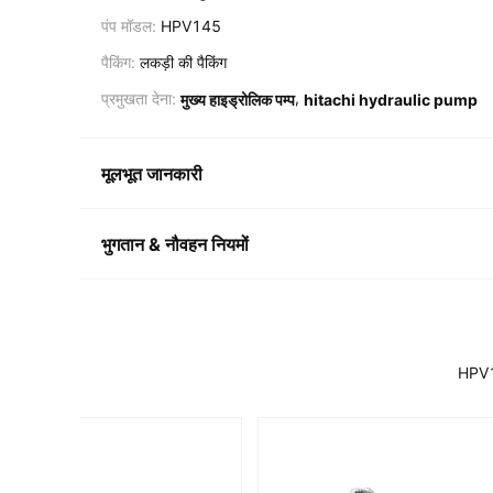
पंप मॉडल:
HPV145
पैकिंग:
लकड़ी की पैकिंग
,
प्रमुखता देना:
मुख्य हाइड्रोलिक पम्प
hitachi hydraulic pump
मूलभूत जानकारी
भुगतान & नौवहन नियमों
HPV1