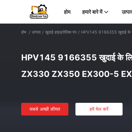
होम
हमारे बारे में
उत्पा
होम
/
उत्पाद
/
खुदाई हाइड्रोलिक पंप
/
HPV145 9166355 खुदाई के ल
HPV145 9166355 खुदाई के लिए ह
ZX330 ZX350 EX300-5 E
सबसे अच्छी कीमत
हमें मेल करें