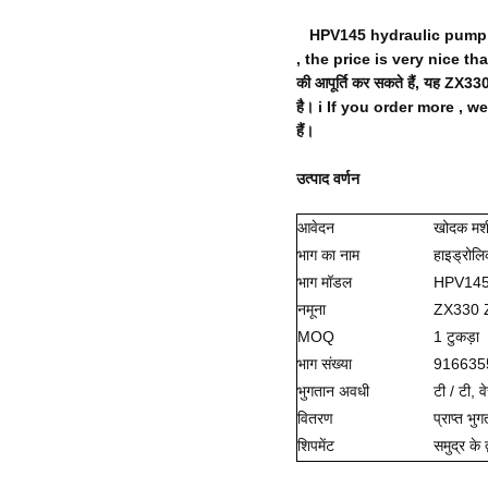
HPV145 hydraulic pump ,
, the price is very nice th
की आपूर्ति कर सकते हैं, यह ZX33
है।
i If you order more , w
हैं।
उत्पाद वर्णन
आवेदन
खोदक मश
भाग का नाम
हाइड्रोलि
भाग मॉडल
HPV14
नमूना
ZX330 
MOQ
1 टुकड़ा
भाग संख्या
916635
भुगतान अवधी
टी / टी, व
वितरण
प्राप्त भु
शिपमेंट
समुद्र के 