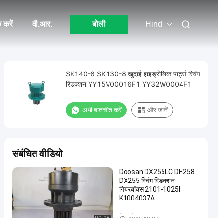
 करें
वी.आर.
बोली
Hindi
SK140-8 SK130-8 खुदाई हाइड्रोलिक पार्ट्स स्विंग
रिडक्शन YY15V00016F1 YY32W0004F1
अभी बातचीत करें
और जानें
संबंधित वीडियो
Doosan DX255LC DH258
DX255 स्विंग रिडक्शन
गियरबॉक्स 2101-1025I
K1004037A
स्विंग गियरबॉक्स