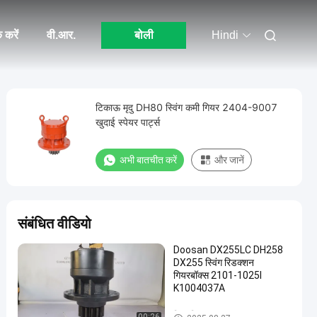
 करें
वी.आर.
बोली
Hindi
टिकाऊ मृदु DH80 स्विंग कमी गियर 2404-9007
खुदाई स्पेयर पार्ट्स
अभी बातचीत करें
और जानें
संबंधित वीडियो
Doosan DX255LC DH258
DX255 स्विंग रिडक्शन
गियरबॉक्स 2101-1025I
K1004037A
स्विंग गियरबॉक्स